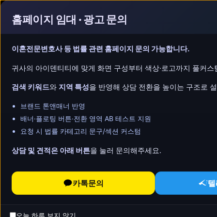
콘텐츠로
홈페이지 임대 · 광고 문의
건너뛰기
이혼전문변호사 등 법률 관련 홈페이지 문의 가능합니다.
귀사의 아이덴티티에 맞게 화면 구성부터 색상·로고까지 풀커스
법률서비스 안내
검색 키워드
와
지역 특성
을 반영해 상담 전환을 높이는 구조로 
브랜드 톤앤매너 반영
민사·손해배상
배너·플로팅 버튼·전환 영역 AB 테스트 지원
요청 시 법률 카테고리 문구/섹션 커스텀
작성자
admin
작성일
2025-11-04 13:33
상담 및 견적은 아래 버튼
을 눌러 문의해주세요.
책임과 인과관계, 그리고 입증 전략
민사·손해배상은
귀책·손해·인과관계
3요소의 퍼즐
카톡문의
텔
청구유형에 따라
입증책임의 위치
가 달라지고, 
지연손해금, 기왕증·기여도, 손익상계가 핵심 쟁점
작성경위·진정성립·동일성 유지가 관건이므로
포
오늘 하루 보지 않기