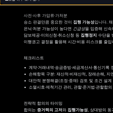
사전·사후 가압류·가처분
승소 판결만큼 중요한 것이
집행 가능성
입니다. 
은닉·처분 가능성이 높다면
긴급성
을 입증해 신속
담보제공·이의신청·취소신청 등
집행정지
수단을 
이행권고 결정을 활용해 시간·비용 리스크를 줄입
체크리스트
계약·거래내역·송금증빙·세금계산서·통신기록 
손해항목 구분: 재산적·비재산적, 장래손해, 
대안적 분쟁해결(조정·중재) 검토 및 조건 설계
소멸시효·제척기간 관리, 관할·준거법·관할합의
전략적 합의의 타이밍
합의는
증거력의 고저
와
집행가능성
, 상대방의 동