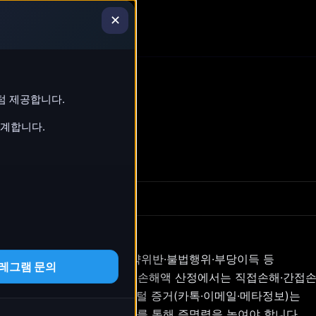
✕
텀 제공합니다.
설계합니다.
조회
184
을 맞추는 과정입니다. 계약위반·불법행위·부당이득 등
레그램 문의
증거가 곧 결과를 결정합니다. 손해액 산정에서는 직접손해·간접손
으로 작동합니다. 특히 디지털 증거(카톡·이메일·메타정보)는
렌식 보전
과
증거목록·조서화
를 통해 증명력을 높여야 합니다.