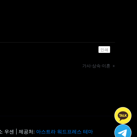
인쇄
가사·상속·이혼
»
 우센 | 제공처:
아스트라 워드프레스 테마