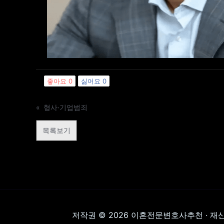
좋아요
0
싫어요
0
«
형사·기업범죄
목록보기
저작권 © 2026 이혼전문변호사추천 · 재